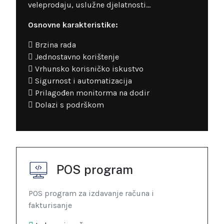
veleprodaju, uslužne djelatnosti...
Osnovne karakteristike:
Brzina rada
Jednostavno korištenje
Vrhunsko korisničko iskustvo
Sigurnost i automatizacija
Prilagođen monitorma na dodir
Dolazi s podrškom
POS program
POS program za izdavanje računa i
fakturisanje