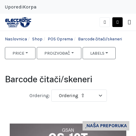
Uporedi
Korpa
Naslovnica
Shop
POS Oprema
Barcode čitači/skeneri
PRICE
PROIZVOĐAČ
LABELS
Barcode čitači/skeneri
Ordering:
NAŠA PREPORUKA