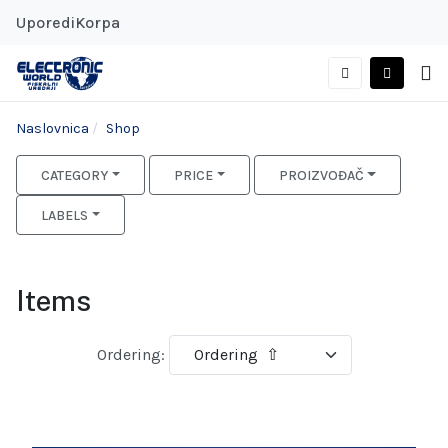
Uporedi
Korpa
Naslovnica
Shop
CATEGORY
PRICE
PROIZVOĐAČ
LABELS
Items
Ordering: