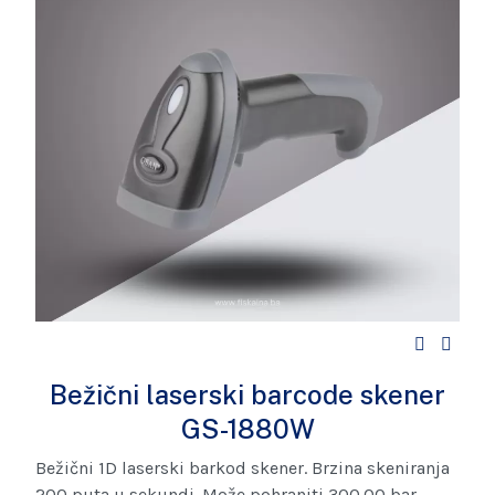
Bežični laserski barcode skener
GS-1880W
Bežični 1D laserski barkod skener. Brzina skeniranja
200 puta u sekundi. Može pohraniti 300.00 bar