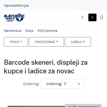
Uporedi
Korpa
Naslovnica
Shop
POS Oprema
PRICE
PROIZVOĐAČ
LABELS
Barcode skeneri, displeji za
kupce i ladice za novac
Ordering: