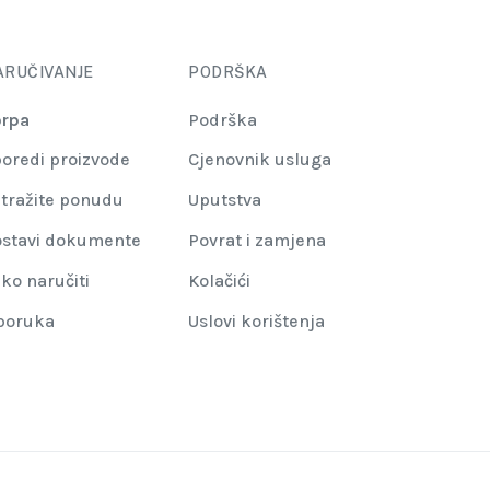
ARUČIVANJE
PODRŠKA
rpa
Podrška
oredi proizvode
Cjenovnik usluga
tražite ponudu
Uputstva
stavi dokumente
Povrat i zamjena
ko naručiti
Kolačići
poruka
Uslovi korištenja